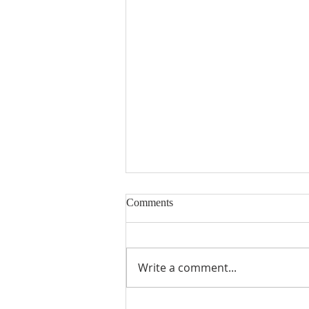
Comments
2023년 2월 26일
Write a comment...