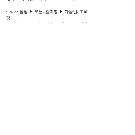
∙  식사 담당 ▶ 오늘: 김미영 ▶ 다음번: 고혜
정
∙  주방 봉사 ▶ 오늘: 이옥내, 김주애, 김양희, 
최효정, 엄진희, 서언주, 송정연                      
               ▶ 다음번: 노명순, 손지혜, 강소정, 
Previous
Next
이승희, 김미영, 최효진
ADDRESS
0410 208 433
24 William St Hornsby 2077
NSW Australia
bomwookchoi@gmail.com
© 2022 All Rights are Reserved to Sydney Senal
Church