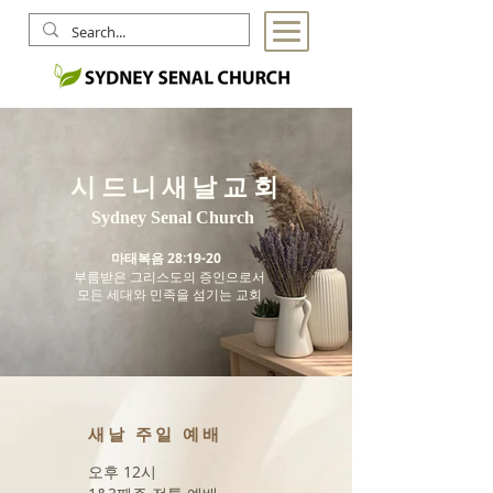
시드니새날교회
Sydney Senal Church
마태복음 28:19-20
부름받은 그리스도의 증인으로서
모든 세대와 민족을 섬기는 교회
Dry Plants
새날 주일 예배
오후 12시