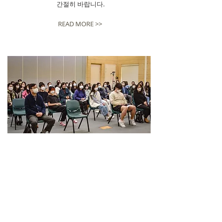
​간절히 바랍니다.
READ MORE >>
​새날 교회 공동체
두 세 사람이
내 이름으로모인 곳에
내가 거기에 있겠노라.
[마 18:2]
시드니 새날 교회 공동체의
아름다운 순간들을